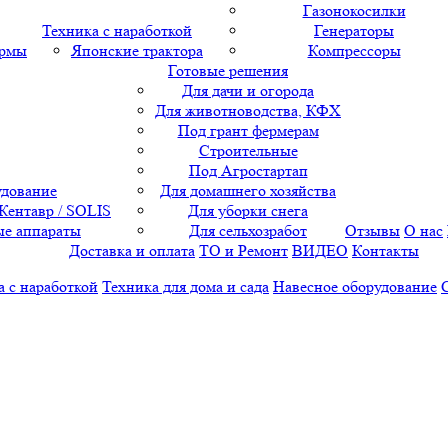
Газонокосилки
Техника с наработкой
Генераторы
ормы
Японские трактора
Компрессоры
Готовые решения
Для дачи и огорода
Для животноводства, КФХ
Под грант фермерам
Строительные
Под Агростартап
удование
Для домашнего хозяйства
 Кентавр / SOLIS
Для уборки снега
е аппараты
Для сельхозработ
Отзывы
О нас
Доставка и оплата
ТО и Ремонт
ВИДЕО
Контакты
а с наработкой
Техника для дома и сада
Навесное оборудование