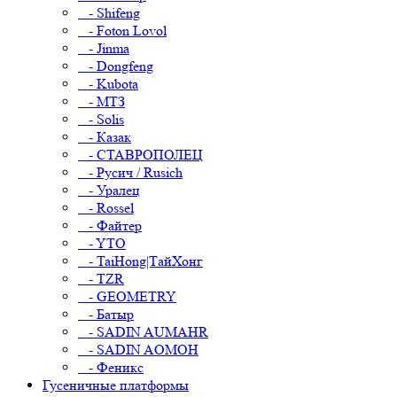
- Shifeng
- Foton Lovol
- Jinma
- Dongfeng
- Kubota
- МТЗ
- Solis
- Казак
- СТАВРОПОЛЕЦ
- Русич / Rusich
- Уралец
- Rossel
- Файтер
- YTO
- TaiHong|ТайХонг
- TZR
- GEOMETRY
- Батыр
- SADIN AUMAHR
- SADIN AOMOH
- Феникс
Гусеничные платформы