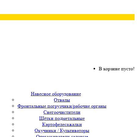
В корзине пусто!
Навесное оборудование
Отвалы
Фронтальные погрузчики/рабочие органы
Снегоочистители
Щётки подметальные
Картофелесажалки
Окучники / Культиваторы
Опрыскиватели садовые