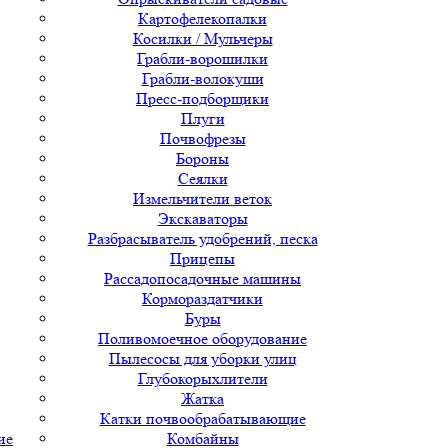
Картофелекопалки
Косилки / Мульчеры
Грабли-ворошилки
Грабли-волокуши
Пресс-подборщики
Плуги
Почвофрезы
Бороны
Сеялки
Измельчители веток
Экскаваторы
Разбрасыватель удобрений, песка
Прицепы
Рассадопосадочные машины
Кормораздатчики
Буры
Поливомоечное оборудование
Пылесосы для уборки улиц
Глубокорыхлители
Жатка
Катки почвообрабатывающие
ие
Комбайны