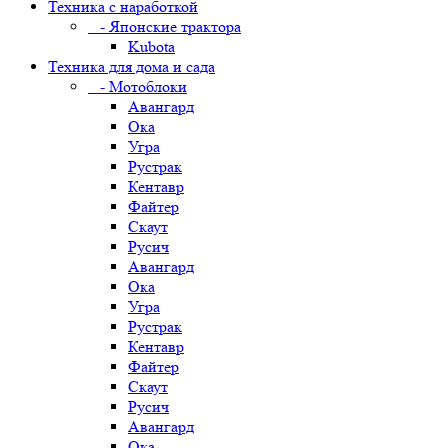
Техника с наработкой
- Японские трактора
Kubota
Техника для дома и сада
- Мотоблоки
Авангард
Ока
Угра
Рустрак
Кентавр
Файтер
Скаут
Русич
Авангард
Ока
Угра
Рустрак
Кентавр
Файтер
Скаут
Русич
Авангард
Ока