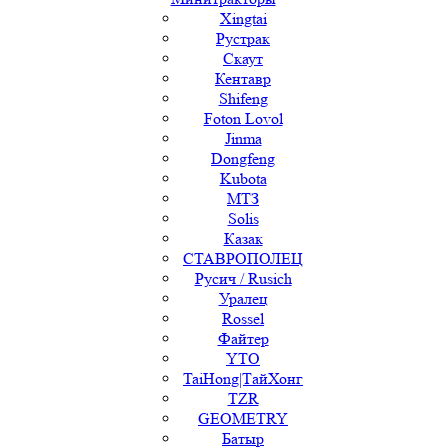
Xingtai
Рустрак
Скаут
Кентавр
Shifeng
Foton Lovol
Jinma
Dongfeng
Kubota
МТЗ
Solis
Казак
СТАВРОПОЛЕЦ
Русич / Rusich
Уралец
Rossel
Файтер
YTO
TaiHong|ТайХонг
TZR
GEOMETRY
Батыр