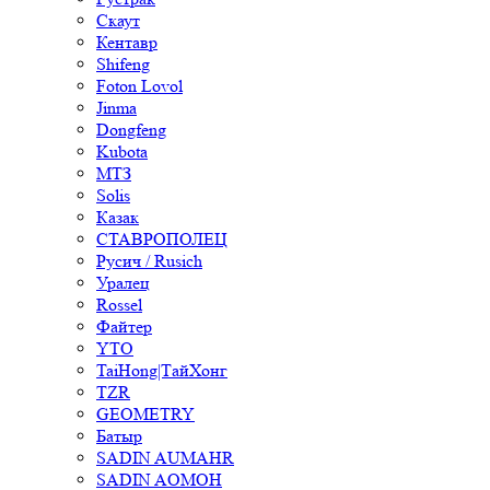
Скаут
Кентавр
Shifeng
Foton Lovol
Jinma
Dongfeng
Kubota
МТЗ
Solis
Казак
СТАВРОПОЛЕЦ
Русич / Rusich
Уралец
Rossel
Файтер
YTO
TaiHong|ТайХонг
TZR
GEOMETRY
Батыр
SADIN AUMAHR
SADIN AOMOH