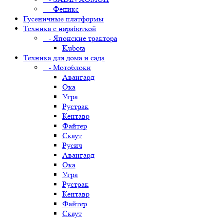
- Феникс
Гусеничные платформы
Техника с наработкой
- Японские трактора
Kubota
Техника для дома и сада
- Мотоблоки
Авангард
Ока
Угра
Рустрак
Кентавр
Файтер
Скаут
Русич
Авангард
Ока
Угра
Рустрак
Кентавр
Файтер
Скаут