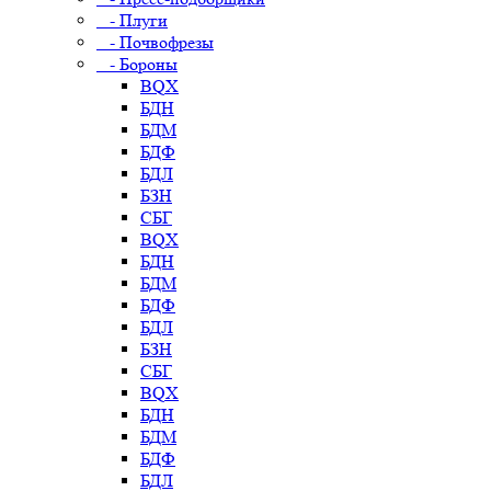
- Плуги
- Почвофрезы
- Бороны
BQX
БДН
БДМ
БДФ
БДЛ
БЗН
СБГ
BQX
БДН
БДМ
БДФ
БДЛ
БЗН
СБГ
BQX
БДН
БДМ
БДФ
БДЛ