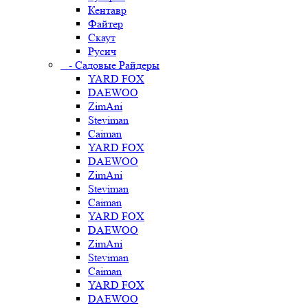
Кентавр
Файтер
Скаут
Русич
- Садовые Райдеры
YARD FOX
DAEWOO
ZimAni
Steviman
Caiman
YARD FOX
DAEWOO
ZimAni
Steviman
Caiman
YARD FOX
DAEWOO
ZimAni
Steviman
Caiman
YARD FOX
DAEWOO