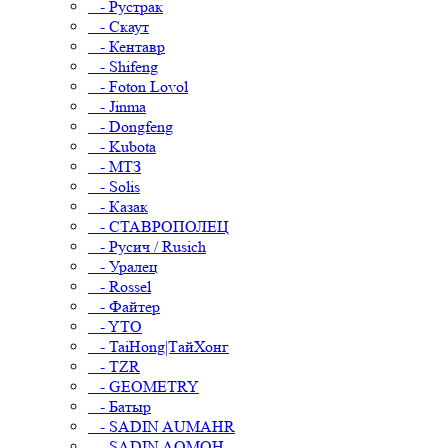
- Рустрак
- Скаут
- Кентавр
- Shifeng
- Foton Lovol
- Jinma
- Dongfeng
- Kubota
- МТЗ
- Solis
- Казак
- СТАВРОПОЛЕЦ
- Русич / Rusich
- Уралец
- Rossel
- Файтер
- YTO
- TaiHong|ТайХонг
- TZR
- GEOMETRY
- Батыр
- SADIN AUMAHR
- SADIN AOMOH