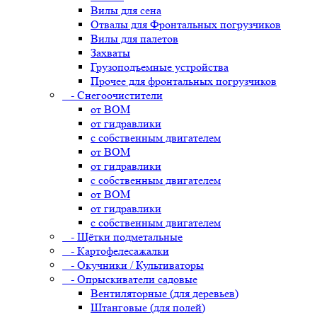
Вилы для сена
Отвалы для Фронтальных погрузчиков
Вилы для палетов
Захваты
Грузоподъемные устройства
Прочее для фронтальных погрузчиков
- Снегоочистители
от ВОМ
от гидравлики
с собственным двигателем
от ВОМ
от гидравлики
с собственным двигателем
от ВОМ
от гидравлики
с собственным двигателем
- Щётки подметальные
- Картофелесажалки
- Окучники / Культиваторы
- Опрыскиватели садовые
Вентиляторные (для деревьев)
Штанговые (для полей)