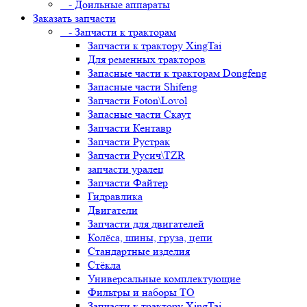
- Доильные аппараты
Заказать запчасти
- Запчасти к тракторам
Запчасти к трактору XingTai
Для ременных тракторов
Запасные части к тракторам Dongfeng
Запасные части Shifeng
Запчасти Foton\Lovol
Запасные части Скаут
Запчасти Кентавр
Запчасти Рустрак
Запчасти Русич\TZR
запчасти уралец
Запчасти Файтер
Гидравлика
Двигатели
Запчасти для двигателей
Колёса, шины, груза, цепи
Стандартные изделия
Стёкла
Универсальные комплектующие
Фильтры и наборы ТО
Запчасти к трактору XingTai