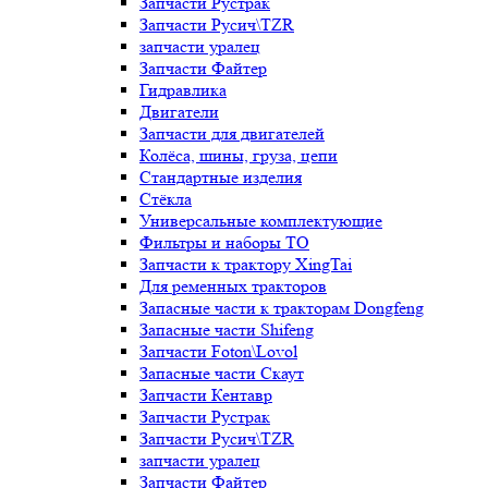
Запчасти Рустрак
Запчасти Русич\TZR
запчасти уралец
Запчасти Файтер
Гидравлика
Двигатели
Запчасти для двигателей
Колёса, шины, груза, цепи
Стандартные изделия
Стёкла
Универсальные комплектующие
Фильтры и наборы ТО
Запчасти к трактору XingTai
Для ременных тракторов
Запасные части к тракторам Dongfeng
Запасные части Shifeng
Запчасти Foton\Lovol
Запасные части Скаут
Запчасти Кентавр
Запчасти Рустрак
Запчасти Русич\TZR
запчасти уралец
Запчасти Файтер