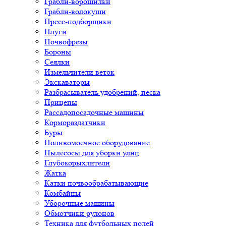
Грабли-ворошилки
Грабли-волокуши
Пресс-подборщики
Плуги
Почвофрезы
Бороны
Сеялки
Измельчители веток
Экскаваторы
Разбрасыватель удобрений, песка
Прицепы
Рассадопосадочные машины
Кормораздатчики
Буры
Поливомоечное оборудование
Пылесосы для уборки улиц
Глубокорыхлители
Жатка
Катки почвообрабатывающие
Комбайны
Уборочные машины
Обмотчики рулонов
Техника для футбольных полей