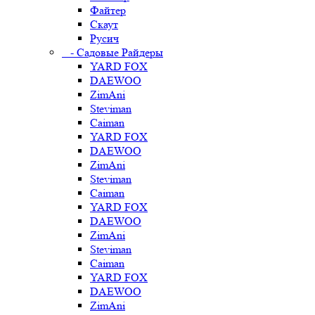
Файтер
Скаут
Русич
- Садовые Райдеры
YARD FOX
DAEWOO
ZimAni
Steviman
Caiman
YARD FOX
DAEWOO
ZimAni
Steviman
Caiman
YARD FOX
DAEWOO
ZimAni
Steviman
Caiman
YARD FOX
DAEWOO
ZimAni