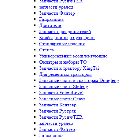
Запчасти Русич\TZR
запчасти уралец
Запчасти Файтер
Гидравлика
Двигатели
Запчасти для двигателей
Колёса, шины, груза, цепи
Стандартные изделия
Стёкла
Универсальные комплектующие
Фильтры и наборы ТО
Запчасти к трактору XingTai
Для ременных тракторов
Запасные части к тракторам Dongfeng
Запасные части Shifeng
Запчасти Foton\Lovol
Запасные части Скаут
Запчасти Кентавр
Запчасти Рустрак
Запчасти Русич\TZR
запчасти уралец
Запчасти Файтер
Гидравлика