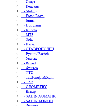
- Скаут
- Кентавр
- Shifeng
- Foton Lovol
- Jinma
- Dongfeng
- Kubota
- МТЗ
- Solis
- Казак
- СТАВРОПОЛЕЦ
- Русич / Rusich
- Уралец
- Rossel
- Файтер
- YTO
- TaiHong|ТайХонг
- TZR
- GEOMETRY
- Батыр
- SADIN AUMAHR
- SADIN AOMOH
- Феникс