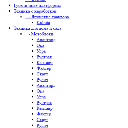
Гусеничные платформы
Техника с наработкой
- Японские трактора
Kubota
Техника для дома и сада
- Мотоблоки
Авангард
Ока
Угра
Рустрак
Кентавр
Файтер
Скаут
Русич
Авангард
Ока
Угра
Рустрак
Кентавр
Файтер
Скаут
Русич