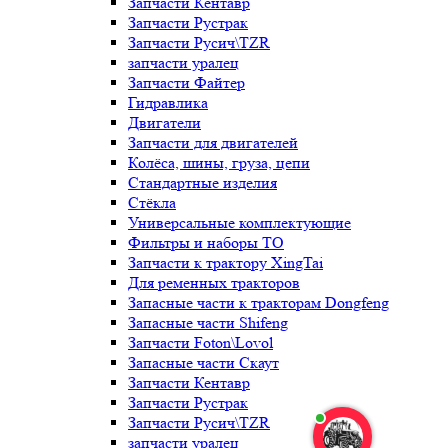
Запчасти Кентавр
Запчасти Рустрак
Запчасти Русич\TZR
запчасти уралец
Запчасти Файтер
Гидравлика
Двигатели
Запчасти для двигателей
Колёса, шины, груза, цепи
Стандартные изделия
Стёкла
Универсальные комплектующие
Фильтры и наборы ТО
Запчасти к трактору XingTai
Для ременных тракторов
Запасные части к тракторам Dongfeng
Запасные части Shifeng
Запчасти Foton\Lovol
Запасные части Скаут
Запчасти Кентавр
Запчасти Рустрак
Запчасти Русич\TZR
запчасти уралец