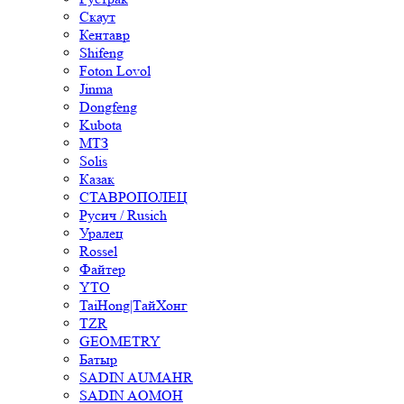
Скаут
Кентавр
Shifeng
Foton Lovol
Jinma
Dongfeng
Kubota
МТЗ
Solis
Казак
СТАВРОПОЛЕЦ
Русич / Rusich
Уралец
Rossel
Файтер
YTO
TaiHong|ТайХонг
TZR
GEOMETRY
Батыр
SADIN AUMAHR
SADIN AOMOH