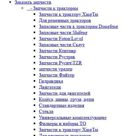
Заказать запчасти
- Запчасти к тракторам
Запчасти к трактору XingTai
Для ременных тракторов
Запасные части к тракторам Dongfeng
Запасные части Shifeng
Запчасти Foton\Lovol
Запасные части Скаут
Запчасти Кентавр
Запчасти Рустрак
Запчасти Русич\TZR
запчасти уралец
Запчасти Файтер
Гидравлика
Двигатели
Запчасти для двигателей
Колёса, шины, груза, цепи
Стандартные изделия
Стёкла
Универсальные комплектующие
Фильтры и наборы ТО
Запчасти к трактору XingTai
Для ременных тракторов