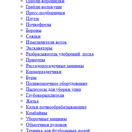
Грабли-ворошилки
Грабли-волокуши
Пресс-подборщики
Плуги
Почвофрезы
Бороны
Сеялки
Измельчители веток
Экскаваторы
Разбрасыватель удобрений, песка
Прицепы
Рассадопосадочные машины
Кормораздатчики
Буры
Поливомоечное оборудование
Пылесосы для уборки улиц
Глубокорыхлители
Жатка
Катки почвообрабатывающие
Комбайны
Уборочные машины
Обмотчики рулонов
Техника для футбольных полей