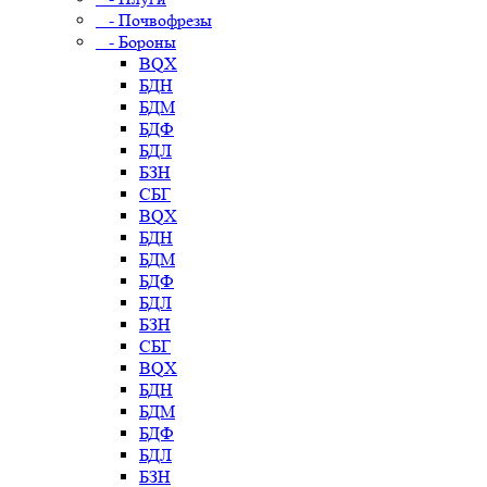
- Почвофрезы
- Бороны
BQX
БДН
БДМ
БДФ
БДЛ
БЗН
СБГ
BQX
БДН
БДМ
БДФ
БДЛ
БЗН
СБГ
BQX
БДН
БДМ
БДФ
БДЛ
БЗН