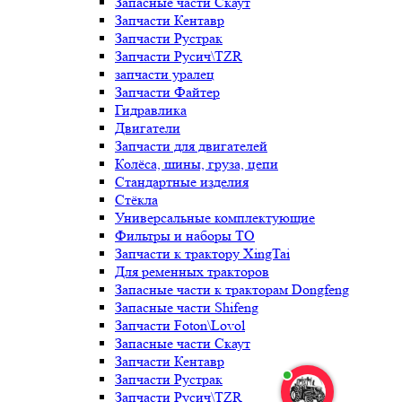
Запасные части Скаут
Запчасти Кентавр
Запчасти Рустрак
Запчасти Русич\TZR
запчасти уралец
Запчасти Файтер
Гидравлика
Двигатели
Запчасти для двигателей
Колёса, шины, груза, цепи
Стандартные изделия
Стёкла
Универсальные комплектующие
Фильтры и наборы ТО
Запчасти к трактору XingTai
Для ременных тракторов
Запасные части к тракторам Dongfeng
Запасные части Shifeng
Запчасти Foton\Lovol
Запасные части Скаут
Запчасти Кентавр
Запчасти Рустрак
Запчасти Русич\TZR