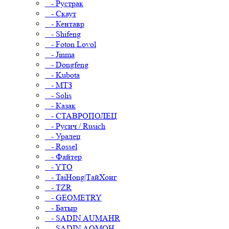
- Рустрак
- Скаут
- Кентавр
- Shifeng
- Foton Lovol
- Jinma
- Dongfeng
- Kubota
- МТЗ
- Solis
- Казак
- СТАВРОПОЛЕЦ
- Русич / Rusich
- Уралец
- Rossel
- Файтер
- YTO
- TaiHong|ТайХонг
- TZR
- GEOMETRY
- Батыр
- SADIN AUMAHR
- SADIN AOMOH