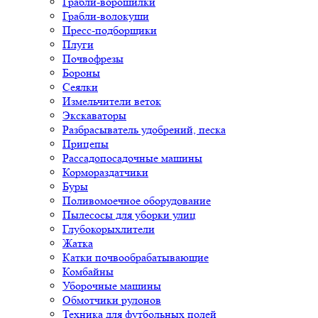
Грабли-ворошилки
Грабли-волокуши
Пресс-подборщики
Плуги
Почвофрезы
Бороны
Сеялки
Измельчители веток
Экскаваторы
Разбрасыватель удобрений, песка
Прицепы
Рассадопосадочные машины
Кормораздатчики
Буры
Поливомоечное оборудование
Пылесосы для уборки улиц
Глубокорыхлители
Жатка
Катки почвообрабатывающие
Комбайны
Уборочные машины
Обмотчики рулонов
Техника для футбольных полей