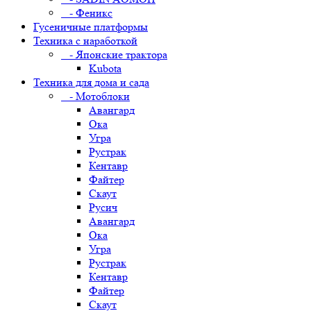
- Феникс
Гусеничные платформы
Техника с наработкой
- Японские трактора
Kubota
Техника для дома и сада
- Мотоблоки
Авангард
Ока
Угра
Рустрак
Кентавр
Файтер
Скаут
Русич
Авангард
Ока
Угра
Рустрак
Кентавр
Файтер
Скаут