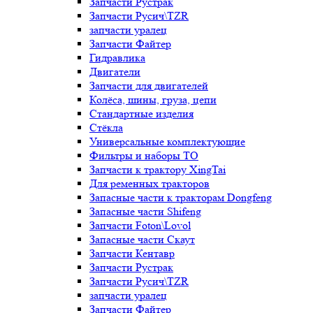
Запчасти Рустрак
Запчасти Русич\TZR
запчасти уралец
Запчасти Файтер
Гидравлика
Двигатели
Запчасти для двигателей
Колёса, шины, груза, цепи
Стандартные изделия
Стёкла
Универсальные комплектующие
Фильтры и наборы ТО
Запчасти к трактору XingTai
Для ременных тракторов
Запасные части к тракторам Dongfeng
Запасные части Shifeng
Запчасти Foton\Lovol
Запасные части Скаут
Запчасти Кентавр
Запчасти Рустрак
Запчасти Русич\TZR
запчасти уралец
Запчасти Файтер