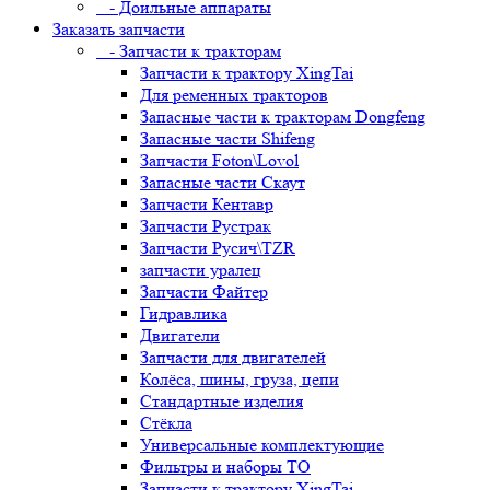
- Доильные аппараты
Заказать запчасти
- Запчасти к тракторам
Запчасти к трактору XingTai
Для ременных тракторов
Запасные части к тракторам Dongfeng
Запасные части Shifeng
Запчасти Foton\Lovol
Запасные части Скаут
Запчасти Кентавр
Запчасти Рустрак
Запчасти Русич\TZR
запчасти уралец
Запчасти Файтер
Гидравлика
Двигатели
Запчасти для двигателей
Колёса, шины, груза, цепи
Стандартные изделия
Стёкла
Универсальные комплектующие
Фильтры и наборы ТО
Запчасти к трактору XingTai