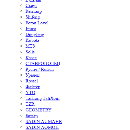
Скаут
Кентавр
Shifeng
Foton Lovol
Jinma
Dongfeng
Kubota
МТЗ
Solis
Казак
СТАВРОПОЛЕЦ
Русич / Rusich
Уралец
Rossel
Файтер
YTO
TaiHong|ТайХонг
TZR
GEOMETRY
Батыр
SADIN AUMAHR
SADIN AOMOH