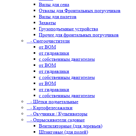
Вилы для сена
Отвалы для Фронтальных погрузчиков
Вилы для палетов
Захваты
Грузоподъемные устройства
Прочее для фронтальных погрузчиков
- Снегоочистители
от ВОМ
от гидравлики
с собственным двигателем
от ВОМ
от гидравлики
с собственным двигателем
от ВОМ
от гидравлики
с собственным двигателем
- Щётки подметальные
- Картофелесажалки
- Окучники / Культиваторы
- Опрыскиватели садовые
Вентиляторные (для деревьев)
Штанговые (для полей)