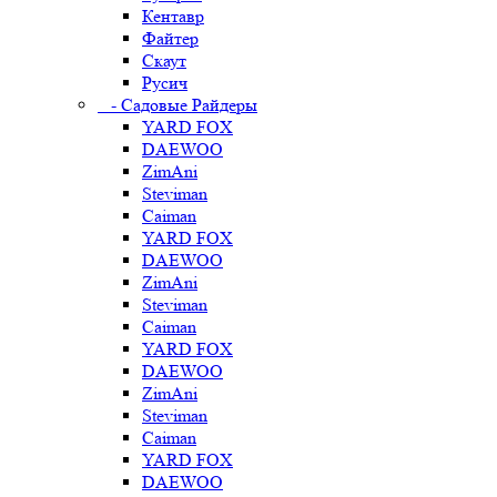
Кентавр
Файтер
Скаут
Русич
- Садовые Райдеры
YARD FOX
DAEWOO
ZimAni
Steviman
Caiman
YARD FOX
DAEWOO
ZimAni
Steviman
Caiman
YARD FOX
DAEWOO
ZimAni
Steviman
Caiman
YARD FOX
DAEWOO