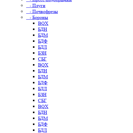
- Плуги
- Почвофрезы
- Бороны
BQX
БДН
БДМ
БДФ
БДЛ
БЗН
СБГ
BQX
БДН
БДМ
БДФ
БДЛ
БЗН
СБГ
BQX
БДН
БДМ
БДФ
БДЛ