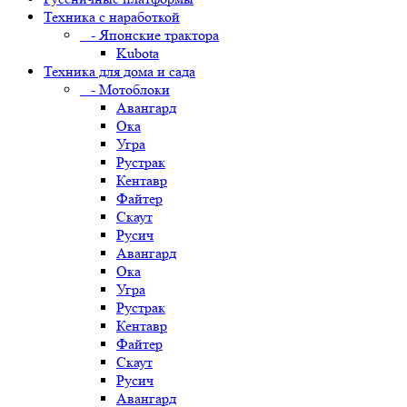
Техника с наработкой
- Японские трактора
Kubota
Техника для дома и сада
- Мотоблоки
Авангард
Ока
Угра
Рустрак
Кентавр
Файтер
Скаут
Русич
Авангард
Ока
Угра
Рустрак
Кентавр
Файтер
Скаут
Русич
Авангард