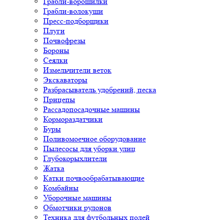
Грабли-ворошилки
Грабли-волокуши
Пресс-подборщики
Плуги
Почвофрезы
Бороны
Сеялки
Измельчители веток
Экскаваторы
Разбрасыватель удобрений, песка
Прицепы
Рассадопосадочные машины
Кормораздатчики
Буры
Поливомоечное оборудование
Пылесосы для уборки улиц
Глубокорыхлители
Жатка
Катки почвообрабатывающие
Комбайны
Уборочные машины
Обмотчики рулонов
Техника для футбольных полей