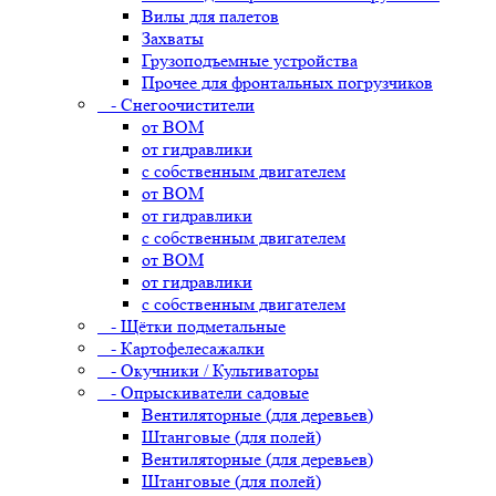
Вилы для палетов
Захваты
Грузоподъемные устройства
Прочее для фронтальных погрузчиков
- Снегоочистители
от ВОМ
от гидравлики
с собственным двигателем
от ВОМ
от гидравлики
с собственным двигателем
от ВОМ
от гидравлики
с собственным двигателем
- Щётки подметальные
- Картофелесажалки
- Окучники / Культиваторы
- Опрыскиватели садовые
Вентиляторные (для деревьев)
Штанговые (для полей)
Вентиляторные (для деревьев)
Штанговые (для полей)