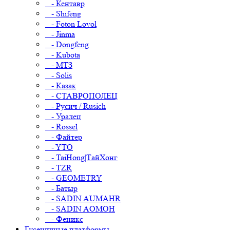
- Кентавр
- Shifeng
- Foton Lovol
- Jinma
- Dongfeng
- Kubota
- МТЗ
- Solis
- Казак
- СТАВРОПОЛЕЦ
- Русич / Rusich
- Уралец
- Rossel
- Файтер
- YTO
- TaiHong|ТайХонг
- TZR
- GEOMETRY
- Батыр
- SADIN AUMAHR
- SADIN AOMOH
- Феникс
Гусеничные платформы