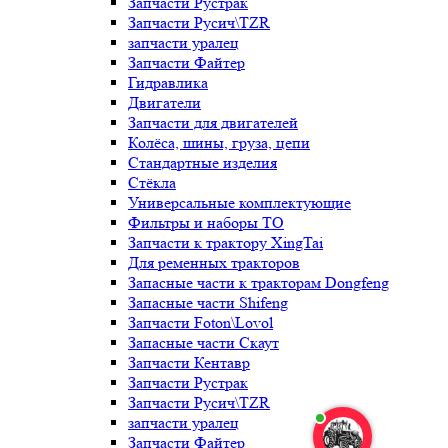
Запчасти Рустрак
Запчасти Русич\TZR
запчасти уралец
Запчасти Файтер
Гидравлика
Двигатели
Запчасти для двигателей
Колёса, шины, груза, цепи
Стандартные изделия
Стёкла
Универсальные комплектующие
Фильтры и наборы ТО
Запчасти к трактору XingTai
Для ременных тракторов
Запасные части к тракторам Dongfeng
Запасные части Shifeng
Запчасти Foton\Lovol
Запасные части Скаут
Запчасти Кентавр
Запчасти Рустрак
Запчасти Русич\TZR
запчасти уралец
Запчасти Файтер