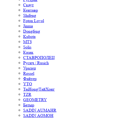
Скаут
Кентавр
Shifeng
Foton Lovol
Jinma
Dongfeng
Kubota
МТЗ
Solis
Казак
СТАВРОПОЛЕЦ
Русич / Rusich
Уралец
Rossel
Файтер
YTO
TaiHong|ТайХонг
TZR
GEOMETRY
Батыр
SADIN AUMAHR
SADIN AOMOH