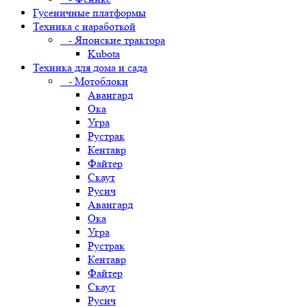
Гусеничные платформы
Техника с наработкой
- Японские трактора
Kubota
Техника для дома и сада
- Мотоблоки
Авангард
Ока
Угра
Рустрак
Кентавр
Файтер
Скаут
Русич
Авангард
Ока
Угра
Рустрак
Кентавр
Файтер
Скаут
Русич