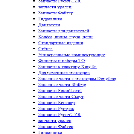
Запчасти Русич\TZR
запчасти уралец
Запчасти Файтер
Гидравлика
Двигатели
Запчасти для двигателей
Колёса, шины, груза, цепи
Стандартные изделия
Стёкла
Универсальные комплектующие
Фильтры и наборы ТО
Запчасти к трактору XingTai
Для ременных тракторов
Запасные части к тракторам Dongfeng
Запасные части Shifeng
Запчасти Foton\Lovol
Запасные части Скаут
Запчасти Кентавр
Запчасти Рустрак
Запчасти Русич\TZR
запчасти уралец
Запчасти Файтер
Гидравлика