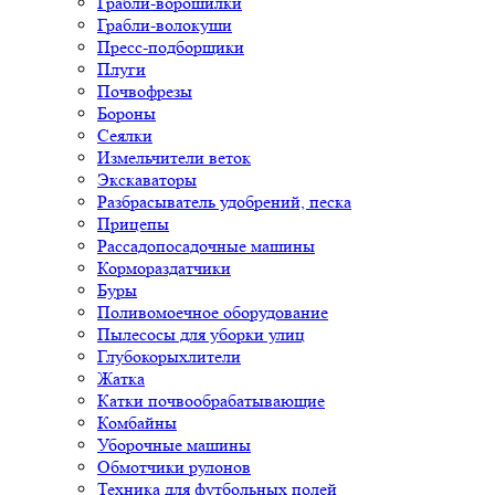
Грабли-ворошилки
Грабли-волокуши
Пресс-подборщики
Плуги
Почвофрезы
Бороны
Сеялки
Измельчители веток
Экскаваторы
Разбрасыватель удобрений, песка
Прицепы
Рассадопосадочные машины
Кормораздатчики
Буры
Поливомоечное оборудование
Пылесосы для уборки улиц
Глубокорыхлители
Жатка
Катки почвообрабатывающие
Комбайны
Уборочные машины
Обмотчики рулонов
Техника для футбольных полей