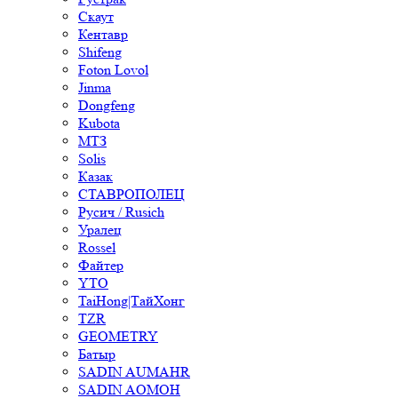
Скаут
Кентавр
Shifeng
Foton Lovol
Jinma
Dongfeng
Kubota
МТЗ
Solis
Казак
СТАВРОПОЛЕЦ
Русич / Rusich
Уралец
Rossel
Файтер
YTO
TaiHong|ТайХонг
TZR
GEOMETRY
Батыр
SADIN AUMAHR
SADIN AOMOH