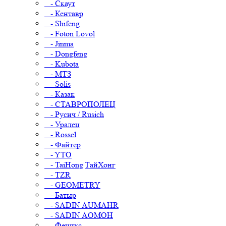
- Скаут
- Кентавр
- Shifeng
- Foton Lovol
- Jinma
- Dongfeng
- Kubota
- МТЗ
- Solis
- Казак
- СТАВРОПОЛЕЦ
- Русич / Rusich
- Уралец
- Rossel
- Файтер
- YTO
- TaiHong|ТайХонг
- TZR
- GEOMETRY
- Батыр
- SADIN AUMAHR
- SADIN AOMOH
- Феникс