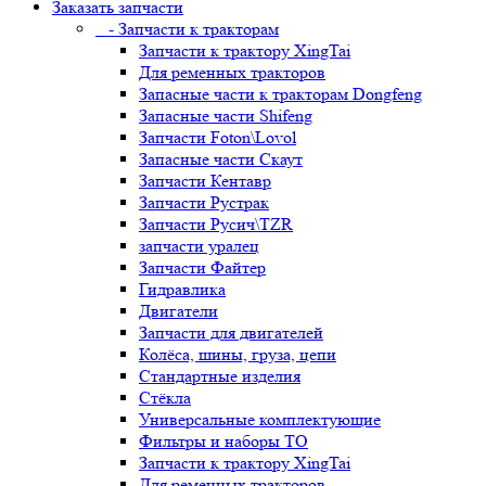
Заказать запчасти
- Запчасти к тракторам
Запчасти к трактору XingTai
Для ременных тракторов
Запасные части к тракторам Dongfeng
Запасные части Shifeng
Запчасти Foton\Lovol
Запасные части Скаут
Запчасти Кентавр
Запчасти Рустрак
Запчасти Русич\TZR
запчасти уралец
Запчасти Файтер
Гидравлика
Двигатели
Запчасти для двигателей
Колёса, шины, груза, цепи
Стандартные изделия
Стёкла
Универсальные комплектующие
Фильтры и наборы ТО
Запчасти к трактору XingTai
Для ременных тракторов