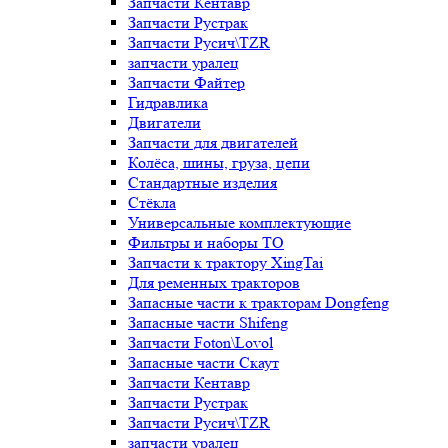
Запчасти Кентавр
Запчасти Рустрак
Запчасти Русич\TZR
запчасти уралец
Запчасти Файтер
Гидравлика
Двигатели
Запчасти для двигателей
Колёса, шины, груза, цепи
Стандартные изделия
Стёкла
Универсальные комплектующие
Фильтры и наборы ТО
Запчасти к трактору XingTai
Для ременных тракторов
Запасные части к тракторам Dongfeng
Запасные части Shifeng
Запчасти Foton\Lovol
Запасные части Скаут
Запчасти Кентавр
Запчасти Рустрак
Запчасти Русич\TZR
запчасти уралец