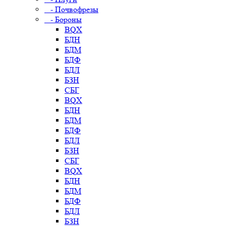
- Почвофрезы
- Бороны
BQX
БДН
БДМ
БДФ
БДЛ
БЗН
СБГ
BQX
БДН
БДМ
БДФ
БДЛ
БЗН
СБГ
BQX
БДН
БДМ
БДФ
БДЛ
БЗН