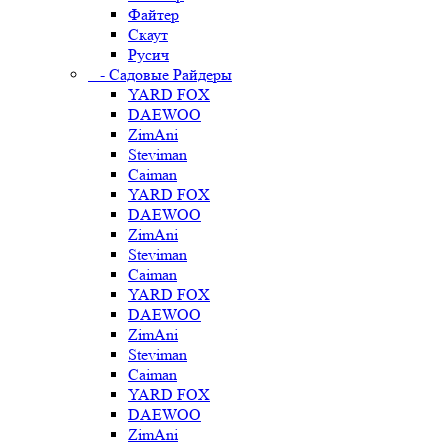
Файтер
Скаут
Русич
- Садовые Райдеры
YARD FOX
DAEWOO
ZimAni
Steviman
Caiman
YARD FOX
DAEWOO
ZimAni
Steviman
Caiman
YARD FOX
DAEWOO
ZimAni
Steviman
Caiman
YARD FOX
DAEWOO
ZimAni