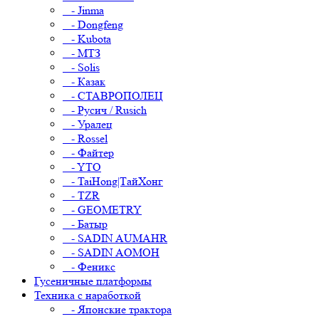
- Jinma
- Dongfeng
- Kubota
- МТЗ
- Solis
- Казак
- СТАВРОПОЛЕЦ
- Русич / Rusich
- Уралец
- Rossel
- Файтер
- YTO
- TaiHong|ТайХонг
- TZR
- GEOMETRY
- Батыр
- SADIN AUMAHR
- SADIN AOMOH
- Феникс
Гусеничные платформы
Техника с наработкой
- Японские трактора