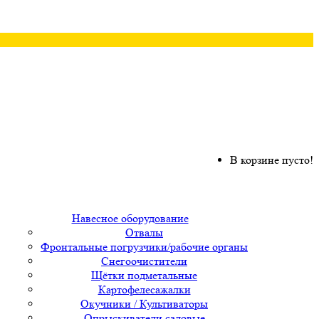
В корзине пусто!
Навесное оборудование
Отвалы
Фронтальные погрузчики/рабочие органы
Снегоочистители
Щётки подметальные
Картофелесажалки
Окучники / Культиваторы
Опрыскиватели садовые