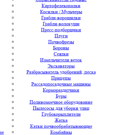
Картофелекопалки
Косилки / Мульчеры
Грабли-ворошилки
Грабли-волокуши
Пресс-подборщики
Плуги
Почвофрезы
Бороны
Сеялки
Измельчители веток
Экскаваторы
Разбрасыватель удобрений, песка
Прицепы
Рассадопосадочные машины
Кормораздатчики
Буры
Поливомоечное оборудование
Пылесосы для уборки улиц
Глубокорыхлители
Жатка
Катки почвообрабатывающие
ие
Комбайны