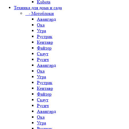
Kubota
Техника для дома и сада
- Мотоблоки
Авангард
Ока
Угра
Рустрак
Кентавр
Файтер
Скаут
Русич
Авангард
Ока
Угра
Рустрак
Кентавр
Файтер
Скаут
Русич
Авангард
Ока
Угра
Рустрак