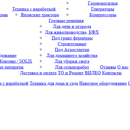
Газонокосилки
Техника с наработкой
Генераторы
ормы
Японские трактора
Компрессоры
Готовые решения
Для дачи и огорода
Для животноводства, КФХ
Под грант фермерам
Строительные
Под Агростартап
удование
Для домашнего хозяйства
 Кентавр / SOLIS
Для уборки снега
е аппараты
Для сельхозработ
Отзывы
О нас
Доставка и оплата
ТО и Ремонт
ВИДЕО
Контакты
а с наработкой
Техника для дома и сада
Навесное оборудование