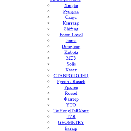
Xingtai
Рустрак
Скаут
Кентавр
Shifeng
Foton Lovol
Jinma
Dongfeng
Kubota
МТЗ
Solis
Казак
СТАВРОПОЛЕЦ
Русич / Rusich
Уралец
Rossel
Файтер
YTO
TaiHong|ТайХонг
TZR
GEOMETRY
Батыр