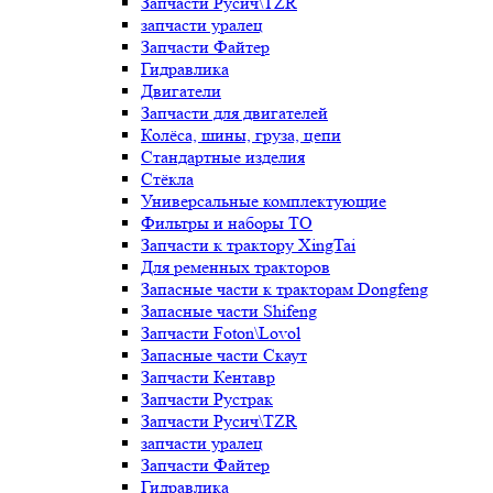
Запчасти Русич\TZR
запчасти уралец
Запчасти Файтер
Гидравлика
Двигатели
Запчасти для двигателей
Колёса, шины, груза, цепи
Стандартные изделия
Стёкла
Универсальные комплектующие
Фильтры и наборы ТО
Запчасти к трактору XingTai
Для ременных тракторов
Запасные части к тракторам Dongfeng
Запасные части Shifeng
Запчасти Foton\Lovol
Запасные части Скаут
Запчасти Кентавр
Запчасти Рустрак
Запчасти Русич\TZR
запчасти уралец
Запчасти Файтер
Гидравлика