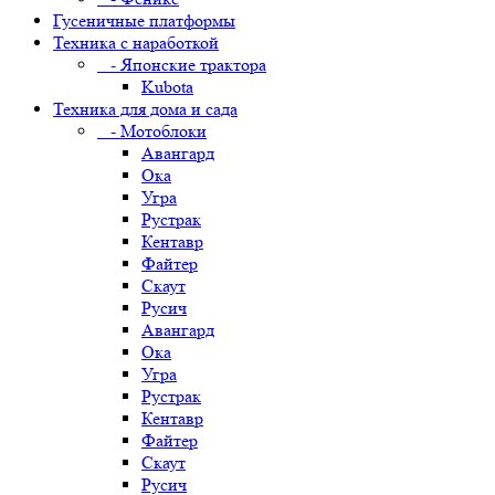
Гусеничные платформы
Техника с наработкой
- Японские трактора
Kubota
Техника для дома и сада
- Мотоблоки
Авангард
Ока
Угра
Рустрак
Кентавр
Файтер
Скаут
Русич
Авангард
Ока
Угра
Рустрак
Кентавр
Файтер
Скаут
Русич