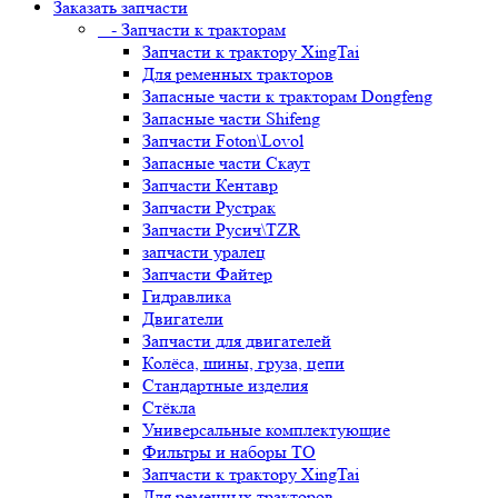
Заказать запчасти
- Запчасти к тракторам
Запчасти к трактору XingTai
Для ременных тракторов
Запасные части к тракторам Dongfeng
Запасные части Shifeng
Запчасти Foton\Lovol
Запасные части Скаут
Запчасти Кентавр
Запчасти Рустрак
Запчасти Русич\TZR
запчасти уралец
Запчасти Файтер
Гидравлика
Двигатели
Запчасти для двигателей
Колёса, шины, груза, цепи
Стандартные изделия
Стёкла
Универсальные комплектующие
Фильтры и наборы ТО
Запчасти к трактору XingTai
Для ременных тракторов