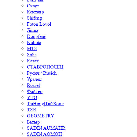
Скаут
Кентавр
Shifeng
Foton Lovol
Jinma
Dongfeng
Kubota
МТЗ
Solis
Казак
СТАВРОПОЛЕЦ
Русич / Rusich
Уралец
Rossel
Файтер
YTO
TaiHong|ТайХонг
TZR
GEOMETRY
Батыр
SADIN AUMAHR
SADIN AOMOH