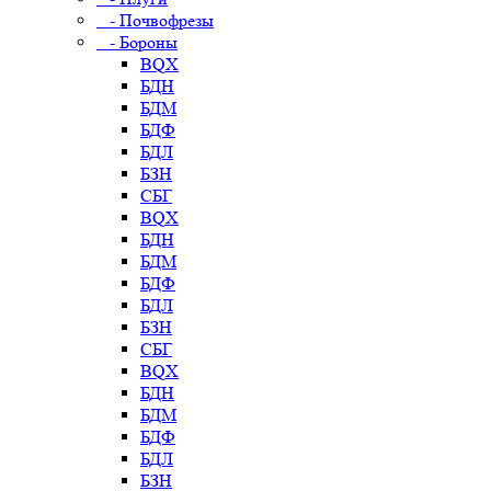
- Почвофрезы
- Бороны
BQX
БДН
БДМ
БДФ
БДЛ
БЗН
СБГ
BQX
БДН
БДМ
БДФ
БДЛ
БЗН
СБГ
BQX
БДН
БДМ
БДФ
БДЛ
БЗН