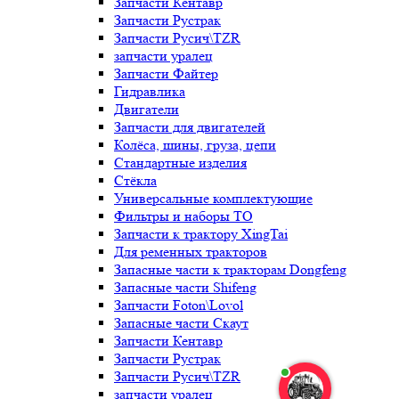
Запчасти Кентавр
Запчасти Рустрак
Запчасти Русич\TZR
запчасти уралец
Запчасти Файтер
Гидравлика
Двигатели
Запчасти для двигателей
Колёса, шины, груза, цепи
Стандартные изделия
Стёкла
Универсальные комплектующие
Фильтры и наборы ТО
Запчасти к трактору XingTai
Для ременных тракторов
Запасные части к тракторам Dongfeng
Запасные части Shifeng
Запчасти Foton\Lovol
Запасные части Скаут
Запчасти Кентавр
Запчасти Рустрак
Запчасти Русич\TZR
запчасти уралец