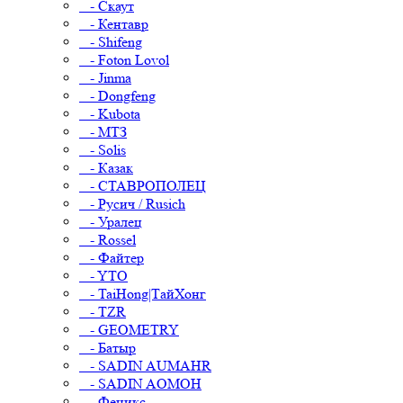
- Скаут
- Кентавр
- Shifeng
- Foton Lovol
- Jinma
- Dongfeng
- Kubota
- МТЗ
- Solis
- Казак
- СТАВРОПОЛЕЦ
- Русич / Rusich
- Уралец
- Rossel
- Файтер
- YTO
- TaiHong|ТайХонг
- TZR
- GEOMETRY
- Батыр
- SADIN AUMAHR
- SADIN AOMOH
- Феникс