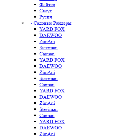
Файтер
Скаут
Русич
- Садовые Райдеры
YARD FOX
DAEWOO
ZimAni
Steviman
Caiman
YARD FOX
DAEWOO
ZimAni
Steviman
Caiman
YARD FOX
DAEWOO
ZimAni
Steviman
Caiman
YARD FOX
DAEWOO
ZimAni