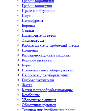
Грабли-ворошилки
Грабли-волокуши
Пресс-подборщики
Плуги
Почвофрезы
Бороны
Сеялки
Измельчители веток
Экскаваторы
Разбрасыватель удобрений, песка
Прицепы
Рассадопосадочные машины
Кормораздатчики
Буры
Поливомоечное оборудование
Пылесосы для уборки улиц
Глубокорыхлители
Жатка
Катки почвообрабатывающие
Комбайны
Уборочные машины
Обмотчики рулонов
Техника для футбольных полей