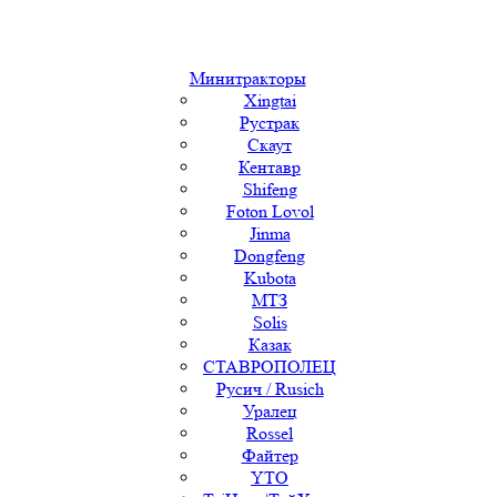
Минитракторы
Xingtai
Рустрак
Скаут
Кентавр
Shifeng
Foton Lovol
Jinma
Dongfeng
Kubota
МТЗ
Solis
Казак
СТАВРОПОЛЕЦ
Русич / Rusich
Уралец
Rossel
Файтер
YTO