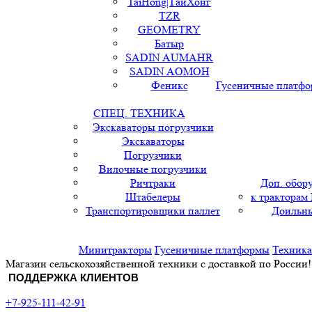
TaiHong|ТайХонг
TZR
GEOMETRY
Батыр
SADIN AUMAHR
SADIN AOMOH
Феникс
Гусеничные платф
СПЕЦ. ТЕХНИКА
Экскаваторы погрузчики
Экскаваторы
Погрузчики
Вилочные погрузчики
Ричтраки
Доп. обор
Штабелеры
к тракторам
Транспортировщики паллет
Доильны
Минитракторы
Гусеничные платформы
Техника
Магазин сельскохозяйственной техники с доставкой по России!
ПОДДЕРЖКА КЛИЕНТОВ
+7-925-111-42-91