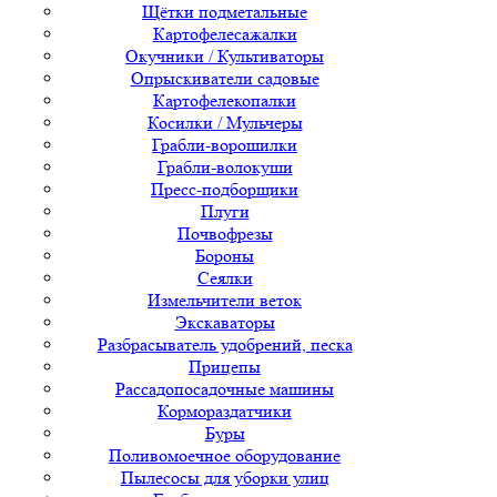
Щётки подметальные
Картофелесажалки
Окучники / Культиваторы
Опрыскиватели садовые
Картофелекопалки
Косилки / Мульчеры
Грабли-ворошилки
Грабли-волокуши
Пресс-подборщики
Плуги
Почвофрезы
Бороны
Сеялки
Измельчители веток
Экскаваторы
Разбрасыватель удобрений, песка
Прицепы
Рассадопосадочные машины
Кормораздатчики
Буры
Поливомоечное оборудование
Пылесосы для уборки улиц