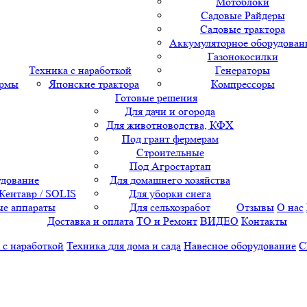
Мотоблоки
Садовые Райдеры
Садовые трактора
Аккумуляторное оборудован
Газонокосилки
Техника с наработкой
Генераторы
ормы
Японские трактора
Компрессоры
Готовые решения
Для дачи и огорода
Для животноводства, КФХ
Под грант фермерам
Строительные
Под Агростартап
удование
Для домашнего хозяйства
 Кентавр / SOLIS
Для уборки снега
е аппараты
Для сельхозработ
Отзывы
О нас
Доставка и оплата
ТО и Ремонт
ВИДЕО
Контакты
 с наработкой
Техника для дома и сада
Навесное оборудование
С