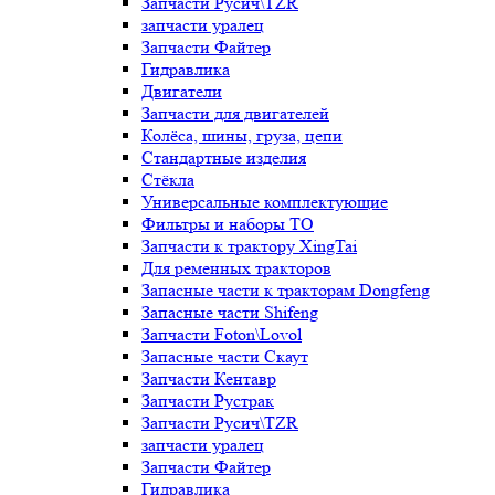
Запчасти Русич\TZR
запчасти уралец
Запчасти Файтер
Гидравлика
Двигатели
Запчасти для двигателей
Колёса, шины, груза, цепи
Стандартные изделия
Стёкла
Универсальные комплектующие
Фильтры и наборы ТО
Запчасти к трактору XingTai
Для ременных тракторов
Запасные части к тракторам Dongfeng
Запасные части Shifeng
Запчасти Foton\Lovol
Запасные части Скаут
Запчасти Кентавр
Запчасти Рустрак
Запчасти Русич\TZR
запчасти уралец
Запчасти Файтер
Гидравлика