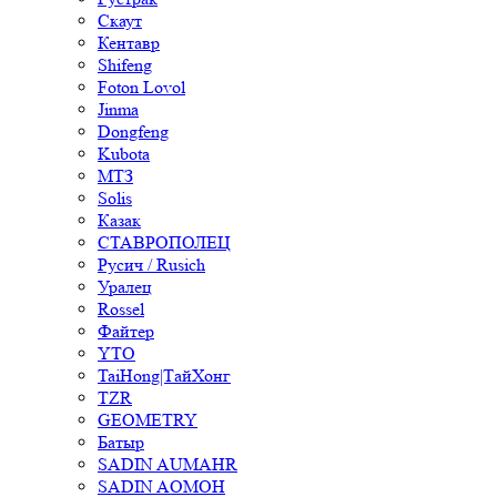
Скаут
Кентавр
Shifeng
Foton Lovol
Jinma
Dongfeng
Kubota
МТЗ
Solis
Казак
СТАВРОПОЛЕЦ
Русич / Rusich
Уралец
Rossel
Файтер
YTO
TaiHong|ТайХонг
TZR
GEOMETRY
Батыр
SADIN AUMAHR
SADIN AOMOH