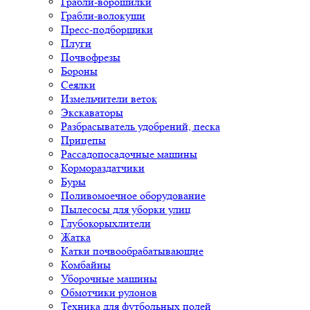
Грабли-ворошилки
Грабли-волокуши
Пресс-подборщики
Плуги
Почвофрезы
Бороны
Сеялки
Измельчители веток
Экскаваторы
Разбрасыватель удобрений, песка
Прицепы
Рассадопосадочные машины
Кормораздатчики
Буры
Поливомоечное оборудование
Пылесосы для уборки улиц
Глубокорыхлители
Жатка
Катки почвообрабатывающие
Комбайны
Уборочные машины
Обмотчики рулонов
Техника для футбольных полей