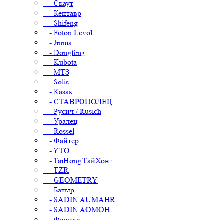
- Скаут
- Кентавр
- Shifeng
- Foton Lovol
- Jinma
- Dongfeng
- Kubota
- МТЗ
- Solis
- Казак
- СТАВРОПОЛЕЦ
- Русич / Rusich
- Уралец
- Rossel
- Файтер
- YTO
- TaiHong|ТайХонг
- TZR
- GEOMETRY
- Батыр
- SADIN AUMAHR
- SADIN AOMOH
- Феникс