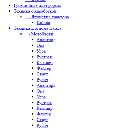
Гусеничные платформы
Техника с наработкой
- Японские трактора
Kubota
Техника для дома и сада
- Мотоблоки
Авангард
Ока
Угра
Рустрак
Кентавр
Файтер
Скаут
Русич
Авангард
Ока
Угра
Рустрак
Кентавр
Файтер
Скаут
Русич