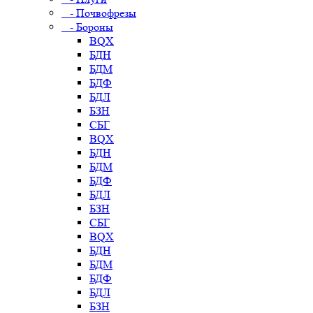
- Почвофрезы
- Бороны
BQX
БДН
БДМ
БДФ
БДЛ
БЗН
СБГ
BQX
БДН
БДМ
БДФ
БДЛ
БЗН
СБГ
BQX
БДН
БДМ
БДФ
БДЛ
БЗН