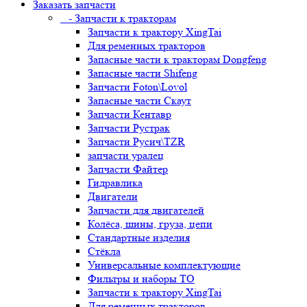
Заказать запчасти
- Запчасти к тракторам
Запчасти к трактору XingTai
Для ременных тракторов
Запасные части к тракторам Dongfeng
Запасные части Shifeng
Запчасти Foton\Lovol
Запасные части Скаут
Запчасти Кентавр
Запчасти Рустрак
Запчасти Русич\TZR
запчасти уралец
Запчасти Файтер
Гидравлика
Двигатели
Запчасти для двигателей
Колёса, шины, груза, цепи
Стандартные изделия
Стёкла
Универсальные комплектующие
Фильтры и наборы ТО
Запчасти к трактору XingTai
Для ременных тракторов