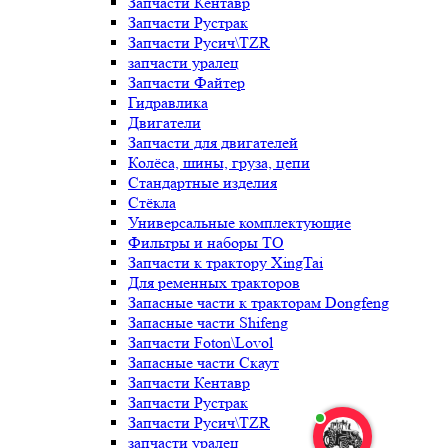
Запчасти Кентавр
Запчасти Рустрак
Запчасти Русич\TZR
запчасти уралец
Запчасти Файтер
Гидравлика
Двигатели
Запчасти для двигателей
Колёса, шины, груза, цепи
Стандартные изделия
Стёкла
Универсальные комплектующие
Фильтры и наборы ТО
Запчасти к трактору XingTai
Для ременных тракторов
Запасные части к тракторам Dongfeng
Запасные части Shifeng
Запчасти Foton\Lovol
Запасные части Скаут
Запчасти Кентавр
Запчасти Рустрак
Запчасти Русич\TZR
запчасти уралец