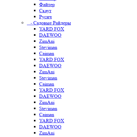
Файтер
Скаут
Русич
- Садовые Райдеры
YARD FOX
DAEWOO
ZimAni
Steviman
Caiman
YARD FOX
DAEWOO
ZimAni
Steviman
Caiman
YARD FOX
DAEWOO
ZimAni
Steviman
Caiman
YARD FOX
DAEWOO
ZimAni